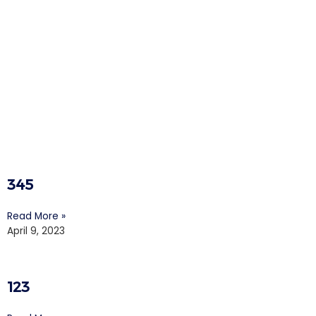
When letter become art
345
Read More »
April 9, 2023
123